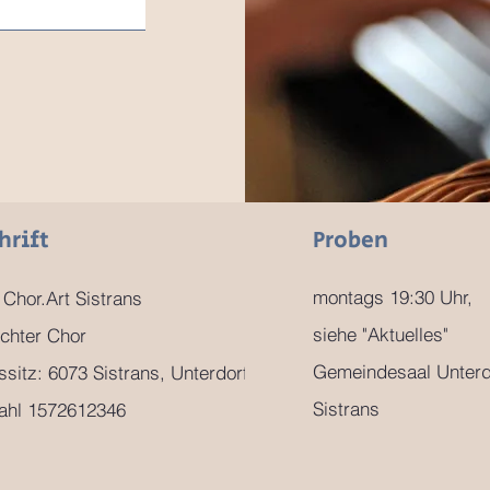
Lerne uns kennen
hrift
Proben
montags 19:30 Uhr,
 Chor.Art Sistrans
siehe "Aktuelles"
chter Chor
Gemeindesaal Unterd
ssitz: 6073 Sistrans, Unterdorf 9
Sistrans
ahl 1572612346