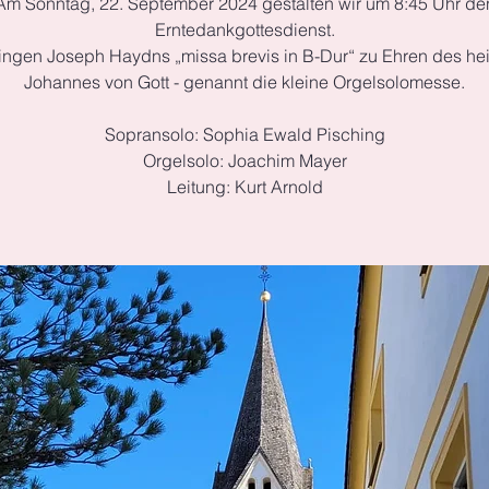
Am Sonntag, 22. September 2024 gestalten wir um 8:45 Uhr de
Erntedankgottesdienst.
singen Joseph Haydns „missa brevis in B-Dur“ zu Ehren des hei
Johannes von Gott - genannt die kleine Orgelsolomesse.
Sopransolo: Sophia Ewald Pisching
Orgelsolo: Joachim Mayer
Leitung: Kurt Arnold